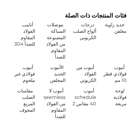
فئات المنتجات ذات الصلة
حديد زاوية
درجات
موصلات
أنابيب
مغلفن
ألواح الصلب
السباكة
الفولاذ
الكربوني
المصنوعة
المقاوم
من الفولاذ
للصدأ 304
المقاوم
للصدأ
أنبوب
أنبوب من
الأنبوب
أنبوب
فولاذي قطر
الفولاذ
الحديد
فولاذي غير
10 مم
الكربوني
المجلفن
ملحوم
لوحة
أنبوب
أنبوب لا
مقاسات
فولاذية
schedule
seemless
الصلب
مربعة
40 مقاس 2
من الفولاذ
المربع
المقاوم
المجوف
للصدأ