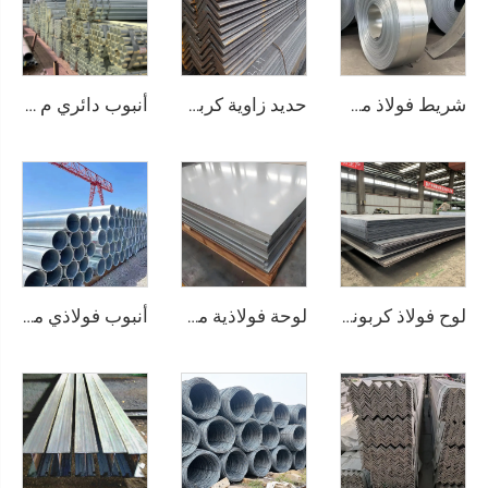
شريط فولاذ مجلفن
حديد زاوية كربوني زاوية فولاذية متساوية الأضلاع
أنبوب دائري م Seamless مغلفن
لوح فولاذ كربوني، لوح فولاذي مربع
لوحة فولاذية مقاومة للصدأ
أنبوب فولاذي مقاوم للصدأ 304 و316 و201، أنابيب دائرية غير ملحومة