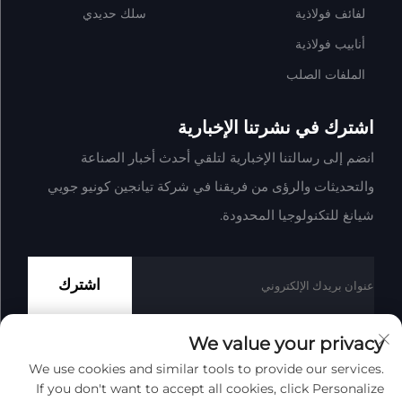
لفائف فولاذية
سلك حديدي
أنابيب فولاذية
الملفات الصلب
اشترك في نشرتنا الإخبارية
انضم إلى رسالتنا الإخبارية لتلقي أحدث أخبار الصناعة
والتحديثات والرؤى من فريقنا في شركة تيانجين كونيو جويي
شيانغ للتكنولوجيا المحدودة.
اشترك
We value your privacy
We use cookies and similar tools to provide our services.
حقوق النشر © شركة تيانجين كونيو جوي شيانغ للتكنولوجيا المحدودة
If you don't want to accept all cookies, click Personalize
جميع الحقوق محفوظة
سياسة الخصوصية
المدونة