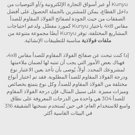
Kunyu أو عبر أسواق التجارة الإلكترونية و/أو التوصيات من
داخل القطاع، يمكن للمشترين بالجملة الحصول على أفضل
الصفقات من حيث الجودة لصفائح الفولاذ المقاوم للصدأ
مقاس 4x8 باختيار Kunyu كمورد مفضّل. ولدعم احتياجات
المشاريع المختلفة، توفر Kunyu أيضًا مجموعة متنوعة من
ملفات فولاذية
مناسبة للتطبيقات الإنشائية.
إذا كنت تبحث عن صفائح الفولاذ المقاوم للصدأ مقاس 4x8،
فهناك بعض الأمور التي يجب أن تنتبه لها لضمان ملاءمتها
لمشروعك المحدد. أولاً، يُوصى بأن تأخذ بعين الاعتبار نوع
ودرجة الفولاذ المقاوم للصدأ المطلوبة. فقد تم اختبار أنواع
مختلفة من الفولاذ المقاوم للصدأ، وكل نوع يتمتع بخصائص
وميزات مميزة. على سبيل المثال، فإن درجة الفولاذ المقاوم
للصدأ 304 هي واحدة من الدرجات المعروفة على نطاق
واسع للاستخدام العام؛ في حين تُستخدم نسختها الشقيقة 316
في البيئات القاسية أكثر.