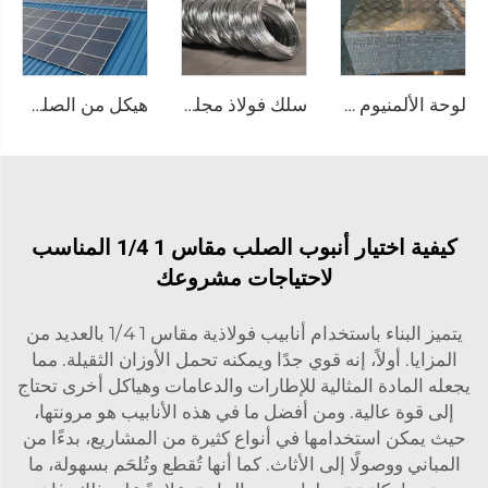
لوحة الألمنيوم المزخرفة
سلك فولاذ مجلفن (سلك GI) وقضيب سلك
هيكل من الصلب الكربوني
كيفية اختيار أنبوب الصلب مقاس 1 1/4 المناسب
لاحتياجات مشروعك
يتميز البناء باستخدام أنابيب فولاذية مقاس 1 1/4 بالعديد من
المزايا. أولاً، إنه قوي جدًا ويمكنه تحمل الأوزان الثقيلة. مما
يجعله المادة المثالية للإطارات والدعامات وهياكل أخرى تحتاج
إلى قوة عالية. ومن أفضل ما في هذه الأنابيب هو مرونتها،
حيث يمكن استخدامها في أنواع كثيرة من المشاريع، بدءًا من
المباني ووصولًا إلى الأثاث. كما أنها تُقطع وتُلحَم بسهولة، ما