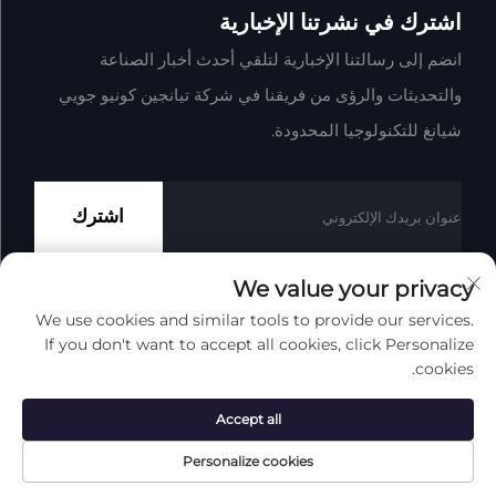
اشترك في نشرتنا الإخبارية
انضم إلى رسالتنا الإخبارية لتلقي أحدث أخبار الصناعة
والتحديثات والرؤى من فريقنا في شركة تيانجين كونيو جويي
شيانغ للتكنولوجيا المحدودة.
اشترك
We value your privacy
We use cookies and similar tools to provide our services.
حقوق النشر © شركة تيانجين كونيو جوي شيانغ للتكنولوجيا المحدودة
If you don't want to accept all cookies, click Personalize
جميع الحقوق محفوظة
سياسة الخصوصية
المدونة
cookies.
انقر لأعلى
Accept all
Personalize cookies
اتصل بنا
نبذة
المنتج
الصفحة الرئيسية