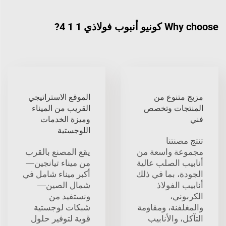
Why choose كونيو أنبوب فولاذي 1 1 4?
مزيج متنوع من
الموقع الاستراتيجي
المنتجات وتخصص
القريب من الميناء
فني
وميزة الخدمات
اللوجستية
تنتج مصنتنا
مجموعة واسعة من
يقع المصنع بالقرب
أنابيب الصلب عالية
من ميناء تيانجين—
الجودة، بما في ذلك
أكبر ميناء شامل في
أنابيب الفولاذ
شمال الصين—
الكربوني،
ونستفيد من
والمغلفنة، ومقاومة
شبكات لوجستية
التآكل، والأنابيب
قوية لتوفير حلول