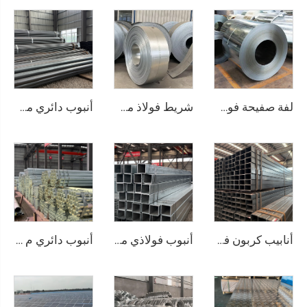
لفة صفيحة فولاذية مجلفنة، لفائف مجلفنة
شريط فولاذ مجلفن
أنبوب دائري من الصلب الكربوني، أنبوب أسود مدرفل على الساخن، ASTM AISI
أنابيب كربون فولاذية مربعة غير ملحومة
أنبوب فولاذي مجلفن Gi، أنبوب مربع غير ملحوم
أنبوب دائري م Seamless مغلفن