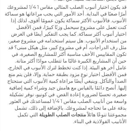
قد يكون اختيار أنبوب الصلب المثالي مقاس 1 1/4 لمشروعك
أمرًا صعبًا في البداية. أحد الأمور التي يجب مراعاتها هو سماكة
الأنبوب. فالأنبوب الأكثر سماكة يكون عمومًا أقوى، لذلك إذا
كنت تعمل على مشروع سيحمل وزنًا كبيرًا، فمن الأفضل
اختيار أنبوب أكثر سماكة. كما يجب التفكير أيضًا في الغرض
من استخدام الأنبوب. هل سيتم استخدامه في مشروع صغير،
مثل رف الدراجات، أم في مشروع كبير، مثل هيكل مبنى؟ قد
تكون المقاييس الأخف مناسبة أكثر للمشاريع الصغيرة، في
حين أن المشاريع الكبيرة غالبًا ما تتطلب موادًا أكثر متانة.
عامل آخر هو البيئة. إذا كنت تخطط لترك الأنبوب في الخارج،
فمن الأفضل اختيار نوع مزود بطبقة حماية. وإلا، فلن يتم منع
الصدأ والتآكل. وينبغي أيضًا مراعاة كمية الأنبوب التي ستحتاج
إليها. أنصح دائمًا بالقياس مع هامش جيد وشراء كمية إضافية
صغيرة، تحسبًا لضرورة إعادة القص. في كونيو، نوفر تشكيلة
واسعة من أنابيب الصلب مقاس 1 1/4 لمساعدتك في العثور
بدقة على ما تحتاجه لمشروعك. بالإضافة إلى ذلك، تشمل
مجموعتنا تنوعًا هائلاً
منتجات الصلب الطويلة
التي تكمل
الأنابيب الفولاذية في البناء.