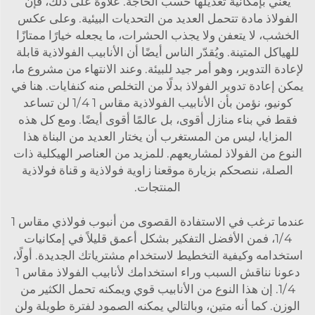
يعني بإمكانية تعديلها حسب الحاجة. علاوةً على ذلك، فإن
الفولاذ مادة تتحمل العديد من التحديات البيئية. وعلى عكس
الخشب، لا يتعفن ولا يجذب الحشرات، ما يجعله خيارًا ممتازًا
للهياكل المتينة. ويُقدّر الناس أيضًا أن الأنابيب الفولاذية قابلة
لإعادة التدوير، وهو أمر جيد للبيئة. وعند الانتهاء من مشروع ما،
يمكن إعادة تدوير الفولاذ بدلًا من التخلص منه كنفايات. هنا في
كونيو، نؤمن بأن الأنابيب الفولاذية مقاس 1 1/4 لن تساعد
فقط في بناء منازل أقوى، بل عالمًا أقوى أيضًا. ومع كل هذه
المزايا، ليس من المستغرب أن يختار العديد من البناة هذا
النوع من الفولاذ لمشاريعهم. للمزيد من العناصر الهيكلية ذات
الصلة، ننصحكم بزيارة موقعنا
زاوية فولاذية
و
قناة فولاذية
المنتجات.
عندما ترغب في الاستفادة القصوى من أنبوب فولاذي مقاس 1
1/4، فمن الأفضل التفكير بشكل أعمق قليلاً في إمكانيات
استخدامه وكيفية التخطيط لاستخدام مشترياتك الجديدة. أولًا،
دعونا نناقش السبب وراء استخدامك لأنابيب الفولاذ مقاس 1
1/4. إن هذا النوع من الأنابيب قوي ويمكنه تحمل الكثير من
الوزن. كما أنه متين، وبالتالي يمكنه الصمود لفترة طويلة ولن