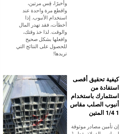
وأخيرًا، قِس مرتين،
واقطع مرة واحدة عند
استخدام الأنبوب. إذا
أخطأت، فقد تهدر المال
والوقت. لذا خذ وقتك،
وافعلها بشكل صحيح
للحصول على النتائج التي
تريدها!
كيفية تحقيق أقصى
استفادة من
استثمارك باستخدام
أنبوب الصلب مقاس
1 1/4 المتين
إن تأمين مصادر موثوقة
لمواسير الفولاذ بقطر 1