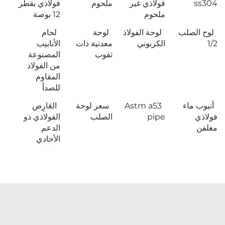
ss304
فولاذي غير
ملحوم
فولاذي بقطر
ملحوم
12 بوصة
لوح الصلب
لوحة الفولاذ
لوحة
لحام
1/2
الكربوني
معدنية ذات
الأنابيب
ثقوب
المصنوعة
من الفولاذ
المقاوم
للصدأ
أنبوب ماء
Astm a53
سعر لوحة
العَارِض
فولاذي
pipe
الصلب
الفولاذي ذو
مغلفن
الدعم
الأحادي