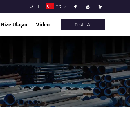
TR
Bize Ulaşın
Video
Teklif Al