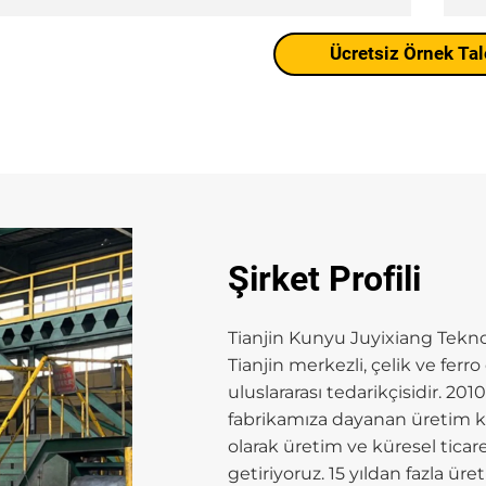
Ücretsiz Örnek Tal
Şirket Profili
Tianjin Kunyu Juyixiang Teknol
Tianjin merkezli, çelik ve fe
uluslararası tedarikçisidir. 201
fabrikamıza dayanan üretim kö
olarak üretim ve küresel ticare
getiriyoruz. 15 yıldan fazla ü