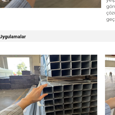
yel
gör
çöz
geç
Uygulamalar