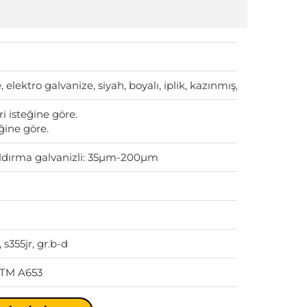
 elektro galvanize, siyah, boyalı, iplik, kazınmış, soket.
isteğine göre.
ğine göre.
ldırma galvanizli: 35μm-200μm
 s355jr, gr.b-d
STM A653