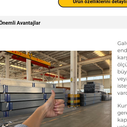
Ürün özelliklerini detaylı
Önemli Avantajlar
Galv
endü
kar
ölç
büy
vey
ist
vard
Kun
ger
kap