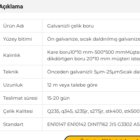
Açıklama
Ürün Adı
Galvanizli çelik boru
Yüzey bitimi
Ön galvanize, sıcak daldırılmış galvanize,
Kare boru10*10 mm-500*500 mmMüşteri 
Kalınlık
dikdörtgen boru 20*10 mm müşteri iste
Teknik
Önceden galvanizli: 5μm-25μmSıcak da
Uzunluk
12 m veya talebe göre
Teslimat süresi
15-20 gün
Çelik Kalitesi
Q235, q345, s235jr, s275jr, stk400, stk500,
Standart
EN10147 EN10142 DIN17162 JIS G3302 A