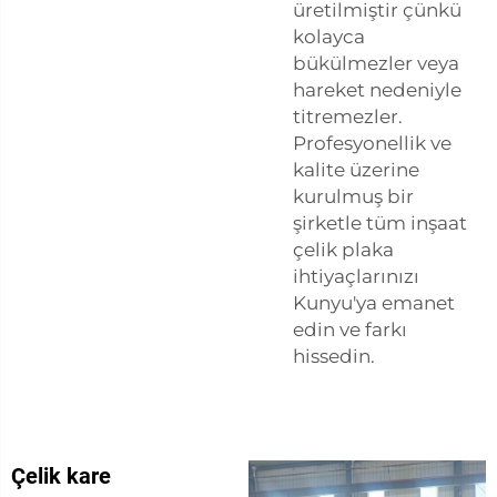
üretilmiştir çünkü
kolayca
bükülmezler veya
hareket nedeniyle
titremezler.
Profesyonellik ve
kalite üzerine
kurulmuş bir
şirketle tüm inşaat
çelik plaka
ihtiyaçlarınızı
Kunyu'ya emanet
edin ve farkı
hissedin.
Çelik kare