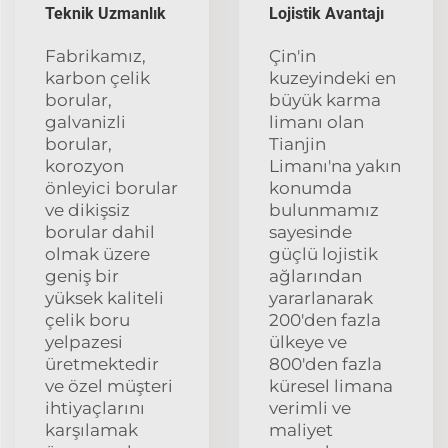
Teknik Uzmanlık
Lojistik Avantajı
Fabrikamız,
Çin'in
karbon çelik
kuzeyindeki en
borular,
büyük karma
galvanizli
limanı olan
borular,
Tianjin
korozyon
Limanı'na yakın
önleyici borular
konumda
ve dikişsiz
bulunmamız
borular dahil
sayesinde
olmak üzere
güçlü lojistik
geniş bir
ağlarından
yüksek kaliteli
yararlanarak
çelik boru
200'den fazla
yelpazesi
ülkeye ve
üretmektedir
800'den fazla
ve özel müşteri
küresel limana
ihtiyaçlarını
verimli ve
karşılamak
maliyet