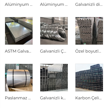
Alüminyum yuvarlak çubuk Alüminyum çubuk
Alüminyum Levha çelik sac
Galvanizli dikişsiz boru yuvarlak boru
ASTM Galvanizli çelik sac
Galvanizli Çelik Tel Gi Tel Çubuğu
Özel boyutlu paslanmaz çelik köşebent
Paslanmaz malzeme çelik sac bobin ss çelik levha
Galvanizli kare boru dikişli gi çelik boru
Karbon Çelik I-Kiriş A36 Çelik