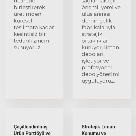
ticaretle
sağlamak için
birleştirerek
önemli yerel ve
üretimden
uluslararası
küresel
demir-çelik
teslimata kadar
fabrikalarıyla
kesintisiz bir
stratejik
tedarik zinciri
ortaklıklar
sunuyoruz.
kuruyor, liman
depoları
işletiyor ve
profesyonel
depo yönetimi
uyguluyoruz.
Çeşitlendirilmiş
Stratejik Liman
Ürün Portföyü ve
Konumu ve