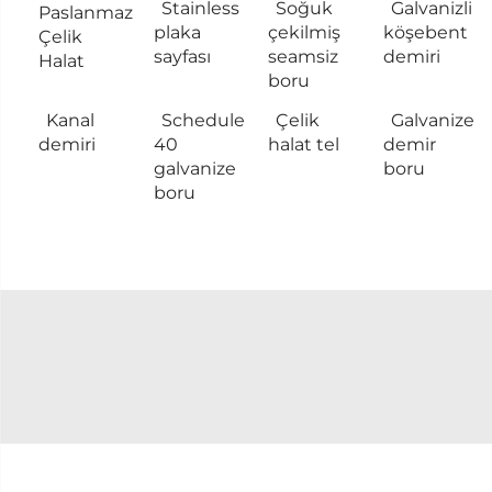
Stainless
Soğuk
Galvanizli
Paslanmaz
plaka
çekilmiş
köşebent
Çelik
sayfası
seamsiz
demiri
Halat
boru
Kanal
Schedule
Çelik
Galvanize
demiri
40
halat tel
demir
galvanize
boru
boru