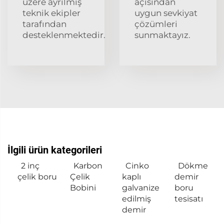
üzere ayrılmış
açısından
teknik ekipler
uygun sevkiyat
tarafından
çözümleri
desteklenmektedir.
sunmaktayız.
İlgili ürün kategorileri
2 inç
Karbon
Cinko
Dökme
çelik boru
Çelik
kaplı
demir
Bobini
galvanize
boru
edilmiş
tesisatı
demir