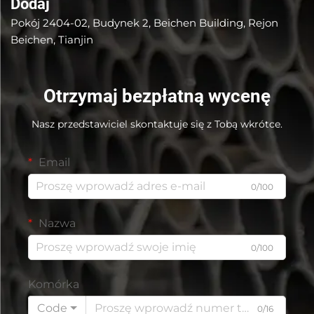
Dodaj
Pokój 2404-02, Budynek 2, Beichen Building, Rejon
Beichen, Tianjin
Otrzymaj bezpłatną wycenę
Nasz przedstawiciel skontaktuje się z Tobą wkrótce.
Email
0/100
Nazwa
0/100
Komórka
Code
0/16