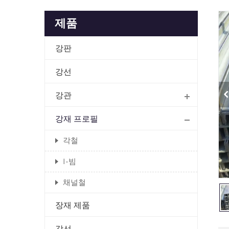
제품
강판
강선
강관
강재 프로필
각철
I-빔
채널철
장재 제품
강선