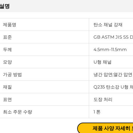
설명
제품명
탄소 채널 강재
표준
GB ASTM JIS SS 
두께
4.5mm-11.5mm
모양
U형 채널
가공 방법
냉간 압연;열간 압연
재질
Q235 탄소강 U형 
표면
도장 처리
최소 주문 수량
1 톤
제품 사양 자세히