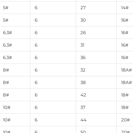
5#
6
27
14#
5#
6
30
16#
6.3#
6
26
16#
6.3#
6
31
16#
6.3#
6
36
16#
8#
6
32
18A#
8#
6
38
18A#
8#
6
42
18#
10#
6
37
18#
10#
6
44
20#
10#
6
50
20#