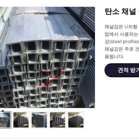
탄소 채널
채널강은 U자형 
업에서 사용되는
강(steel prof
채널강은 주로 건
용됩니다.
견적 받