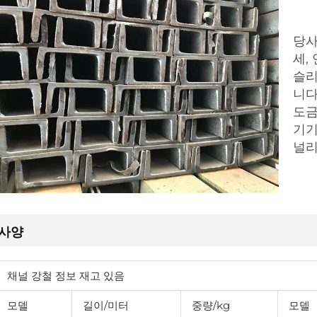
당사
세,
슬리
니다
도금
기기
널리
사양
채널 강철 정보 재고 있음
모델
길이/미터
중량/kg
모델