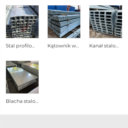
Stal profilowana w kształcie litery U
Kątownik węglowy stalowy równoboczny
Kanał stalowy galwanizowany
Blacha stalowa ocynkowana ASTM