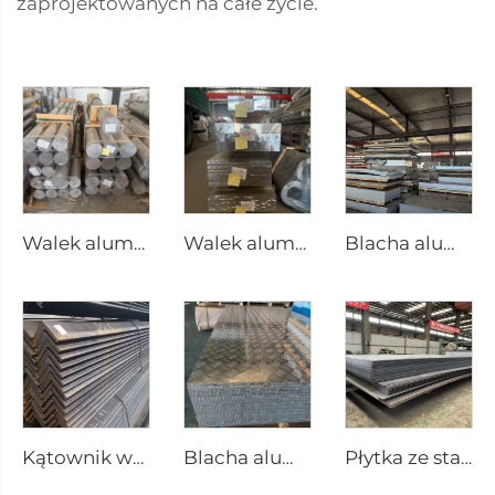
zaprojektowanych na całe życie.
Walek aluminiowy okrągły pręt aluminiowy
Walek aluminiowy kwadratowy pręt aluminiowy
Blacha aluminiowa z blachy stalowej
Kątownik węglowy stalowy równoboczny
Blacha aluminiowa z tłoczeniem
Płytka ze stali węglowej, kwadratowa płytka stalowa