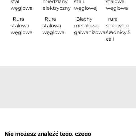
stal
miedziany
stali
stalowa
węglowa
elektryczny
węglowej
węglowa
Rura
Rura
Blachy
rura
stalowa
stalowa
metalowe
stalowa o
węglowa
węglowa
galwanizowane
średnicy 5
cali
Nie możesz znaleźć tego, czego