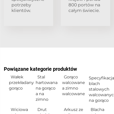
potrzeby
800 portów na
klientów.
całym świecie.
Powiązane kategorie produktów
Wałek
Stal
Gorąco
Specyfikacj
przekładany
hartowana
walcowane
blach
gorąco
na gorąco
a zimno
stalowych
a na
walcowane
walcowanyc
zimno
na gorąco
Wiciowa
Drut
Arkusz ze
Blacha