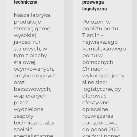
techniczna
przewaga
logistyczna
Nasza fabryka
produkuje
Położeni w
szeroką gamę
pobliżu portu
wysokiej
Tianjin –
jakości rur
największego
stalowych, w
kompleksowego
tym z blachy
portu w
stalowej,
północnych
ocynkowanych,
Chinach –
antykorozyjnych
wykorzystujemy
oraz
silne sieci
bezszwowych,
logistyczne, by
wspieranych
oferować
przez
efektywne i
wydzielone
opłacalne
zespoły
rozwiązania
techniczne, aby
transportowe
spełnić
do ponad 200
specjalistyczne
krajów i ponad