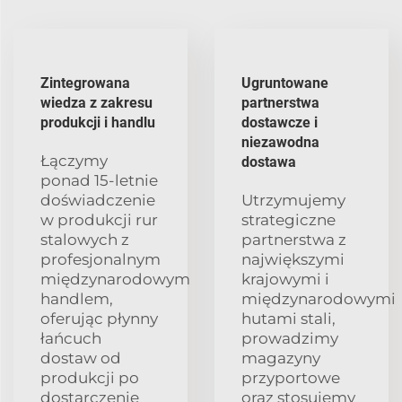
Zintegrowana
Ugruntowane
wiedza z zakresu
partnerstwa
produkcji i handlu
dostawcze i
niezawodna
Łączymy
dostawa
ponad 15-letnie
doświadczenie
Utrzymujemy
w produkcji rur
strategiczne
stalowych z
partnerstwa z
profesjonalnym
największymi
międzynarodowym
krajowymi i
handlem,
międzynarodowymi
oferując płynny
hutami stali,
łańcuch
prowadzimy
dostaw od
magazyny
produkcji po
przyportowe
dostarczenie
oraz stosujemy