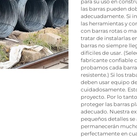
para su uso en const
las barras pueden dob
adecuadamente. Si int
las herramientas y c
con barras rotas o m
tratar de instalarlas
barras no siempre ll
difíciles de usar. (Se
fabricante confiable
probamos cada barra 
resistente.) Si los t
deben usar equipo de 
cuidadosamente. Esto
proyecto. Por lo tant
proteger las barras p
adecuado. Nuestra ex
pequeños detalles se 
permanecerán mucho 
perfectamente en cua