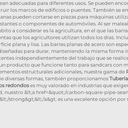
sean adecuadas para diferentes usos. Se pueden encon
truir los marcos de edificios o puentes. También se 
planas pueden cortarse en piezas para máquinas utiliz
stantes o componentes de automóviles. Al ser maleab
bito a considerar es la agricultura, en el que las ba
ntas que los agricultores utilizan todos los días. Incl
icie plana y lisa. Las barras planas de acero son esp
án diseñadas para durar, manteniendo la misma forma
tentes independientemente del trabajo que se realice
 un producto que funcione tanto para sandcars con 
lementos estructurales adicionales, nuestra gama de
 de diversas formas, también proporcionamos
Tubería
os redondos
es muy valorado en industrias que exigen 
d, nuestro &lt;a href=&quot;/carbon-square-pipe-sea
lt;/strong&gt;&lt;/a&gt; es una excelente opción por s