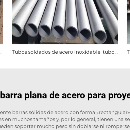
fábrica de tubos de acero al carbono, tubo redondo soldado
Tubos soldados de acero inoxidable, tubos redondos
 barra plana de acero para proy
ente barras sólidas de acero con forma «rectangular»
s en muchos tamaños y, por lo general, tienen una sec
pueden soportar mucho peso sin doblarse ni romperse