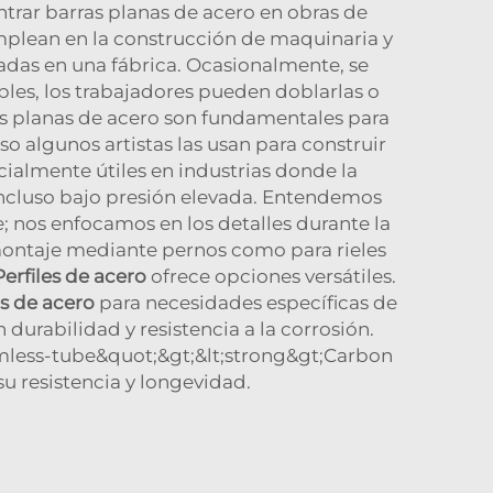
trar barras planas de acero en obras de
emplean en la construcción de maquinaria y
adas en una fábrica. Ocasionalmente, se
les, los trabajadores pueden doblarlas o
rras planas de acero son fundamentales para
uso algunos artistas las usan para construir
ecialmente útiles en industrias donde la
 incluso bajo presión elevada. Entendemos
; nos enfocamos en los detalles durante la
montaje mediante pernos como para rieles
Perfiles de acero
ofrece opciones versátiles.
s de acero
para necesidades específicas de
durabilidad y resistencia a la corrosión.
mless-tube&quot;&gt;&lt;strong&gt;Carbon
u resistencia y longevidad.