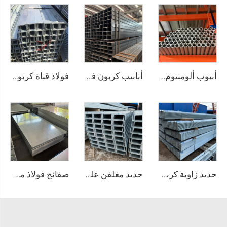
أنبوب ألومنيوم دائري وفق معايير JIS وASTM، أنبوب غير ملحوم
أنابيب كربون فولاذية مربعة غير ملحومة
فولاذ قناة كربونية
حديد زاوية كربوني زاوية متساوية الساقين
حديد مغلفن على شكل قناة
صفائح فولاذ مجلفن وفق معيار ASTM