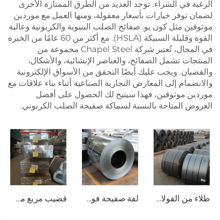
الرغبة في الشراء. توجد العديد من الطرق الممتازة الأخرى
لضمان توفر خيارات بأسعار معقولة، ومنها العمل مع موردين
موثوقين مثل كون يو. صفائح الصلب البنيوية والكربونية وعالية
القوة وقليلة السبيكة (HSLA). مع أكثر من 60 عامًا من الخبرة
في المجال، تُعتبر شركة Chapel Steel مجموعة من
المنتجات تشمل الصفائح، والعناصر الإنشائية، والأشكال،
والقضبان. ويجب عليك أيضًا التحقق من الأسواق الإلكترونية
والانضمام إلى المعارض التجارية الصناعية أثناء بناء علاقات مع
موردين موثوقين، فهذا سيتيح لك الحصول على أفضل
العروض المتاحة بالنسبة لسماكة صفيحة الصلب الكربوني.
طلاء من الفولاذ الكربوني المطاط الساخن
لفة صفيحة فولاذية مجلفنة، لفائف مجلفنة
قضيب مربع من الألومنيوم قضيب ألمنيوم