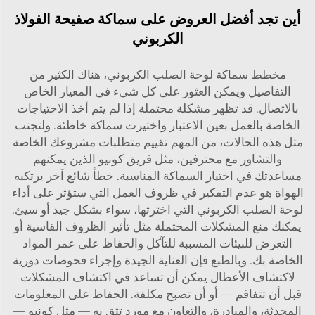
أين تجد أفضل العروض على سماكة صفيحة الفولاذ
الكربوني
مخطط سماكة لوحة الصلب الكربوني، هناك الكثير من
التفاصيل ويمكن العثور على كل شيء في المعيار الخاص
بالاتصال. قد تظهر مشكلة محتملة إذا لم يتم أخذ الاحتياجات
الخاصة بالعمل بعين الاعتبار واختيرت سماكة خاطئة. ولتجنب
مثل هذه الحالات، من المهم تقييم متطلبات مشروعك الخاصة
والتشاور مع محترفين، مثل فريق كونيو الذين يمكنهم
مساعدتك في اختيار السماكة المناسبة. خطأ شائع آخر يرتكبه
الهواة هو عدم التفكير في ظروف العمل التي ستؤثر على أداء
لوحة الصلب الكربوني التي اخترتها، سواء بشكل جيد أو سيئ.
يمكنك منع المشكلات المحتملة مثل تأثير الظروف القاسية أو
التعرض للبيئات المسببة للتآكل والحفاظ على عمر المواد
الخاصة بك. وبالطبع فإن العناية الجيدة وإجراء فحوصات دورية
لاكتشاف الأعطال يمكن أن تساعد في اكتشاف المشكلات
قبل أن تتفاقم — أو أن تصبح مكلفة. الحفاظ على المعلومات
المحدثة، والمبادرة، والتعاون مع مورد تثق به — مثل كونيو —