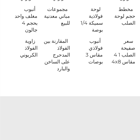
مخطط
لوحة
مجموعات
أنبوب
حجم لوحة
فولاذية
مباني معدنية
مغلف واحد
الصلب
سميكة 1/4
للبيع
بحجم 4
بوصة
جالون
سعر
أنبوب
المقارنة بين
زاوية
صفيحة
فولاذي
الفولاذ
الفولاذ
الصلب 1 4
مقاس 3
المدحرج
الكربوني
مقاس 4x8
بوصات
على الساخن
والبارد