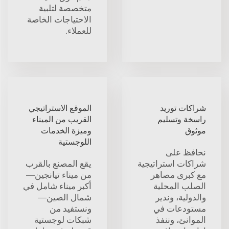
متخصصة لتلبية
الاحتياجات الخاصة
للعملاء.
شراكات توريد
الموقع الاستراتيجي
راسخة وتسليم
القريب من الميناء
موثوق
وميزة الخدمات
اللوجستية
نحافظ على
شراكات استراتيجية
يقع المصنع بالقرب
مع كبرى مصاهر
من ميناء تيانجين—
الصلب المحلية
أكبر ميناء شامل في
والدولية، وندير
شمال الصين—
مستودعات في
ونستفيد من
الموانئ، وننفذ
شبكات لوجستية