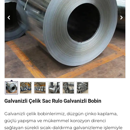
Galvanizli Çelik Sac Rulo Galvanizli Bobin
Galvanizli çelik bobinlerimiz, düzgün çinko kaplama,
güçlü yapışma ve mükemmel korozyon direnci
sağlayan sürekli sıcak-daldırma galvanizleme işlemiyle