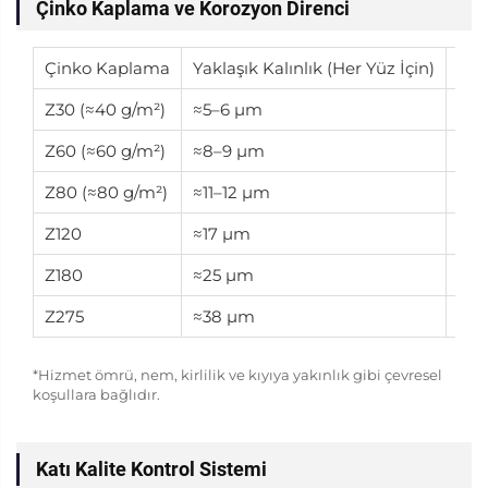
Çinko Kaplama ve Korozyon Direnci
Çinko Kaplama
Yaklaşık Kalınlık (Her Yüz İçin)
Kor
Z30 (≈40 g/m²)
≈5–6 μm
Tem
Z60 (≈60 g/m²)
≈8–9 μm
Ort
Z80 (≈80 g/m²)
≈11–12 μm
Gel
Z120
≈17 μm
Yük
Z180
≈25 μm
Çok
Z275
≈38 μm
Mak
*Hizmet ömrü, nem, kirlilik ve kıyıya yakınlık gibi çevresel
koşullara bağlıdır.
Katı Kalite Kontrol Sistemi