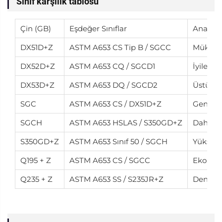
Sınıf karşılık tablosu
Çin (GB)
Eşdeğer Sınıflar
Ana ava
DX51D+Z
ASTM A653 CS Tip B / SGCC
Mükemme
DX52D+Z
ASTM A653 CQ / SGCD1
İyileşti
DX53D+Z
ASTM A653 DQ / SGCD2
Üstün şe
SGC
ASTM A653 CS / DX51D+Z
Geniş ça
SGCH
ASTM A653 HSLAS / S350GD+Z
Daha yü
S350GD+Z
ASTM A653 Sınıf 50 / SGCH
Yüksek 
Q195 + Z
ASTM A653 CS / SGCC
Ekonomi
Q235 + Z
ASTM A653 SS / S235JR+Z
Dengeli