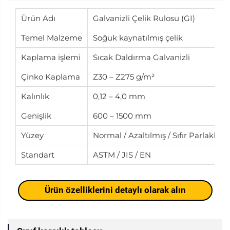
Ürün Adı
Galvanizli Çelik Rulosu (GI)
Temel Malzeme
Soğuk kaynatılmış çelik
Kaplama işlemi
Sıcak Daldırma Galvanizli
Çinko Kaplama
Z30 – Z275 g/m²
Kalınlık
0,12 – 4,0 mm
Genişlik
600 – 1500 mm
Yüzey
Normal / Azaltılmış / Sıfır Parlaklık
Standart
ASTM / JIS / EN
Ürün özelliklerini detaylı olarak alın