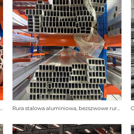
niowa rura okrągła zgodna z JIS ASTM, rura bezszwowa
Rura stalowa aluminiowa, bezszwowe rury kwadratowe