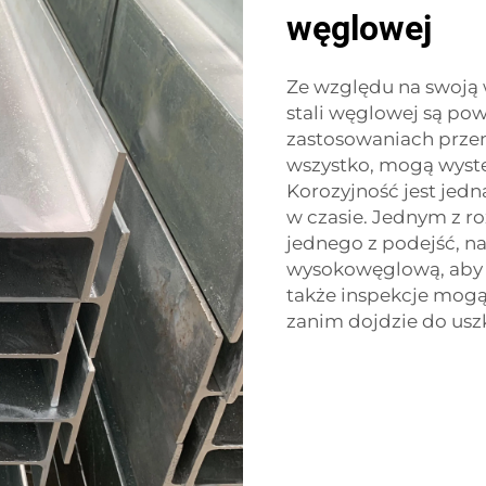
węglowej
Ze względu na swoją 
stali węglowej są po
zastosowaniach prze
wszystko, mogą wyst
Korozyjność jest jedną
w czasie. Jednym z r
jednego z podejść, n
wysokowęglową, aby 
także inspekcje mogą
zanim dojdzie do usz