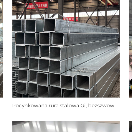
dratowe ze stali węglowej bez szwu
Pocynkowana rura stalowa Gi, bezszwowa rura kwadratowa