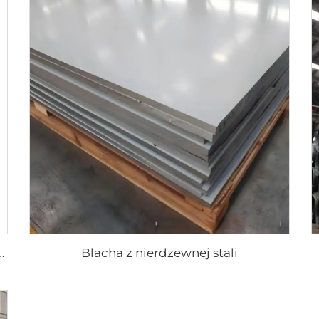
Blacha z nierdzewnej stali
te, powlekane kolorowe blachy dachowe