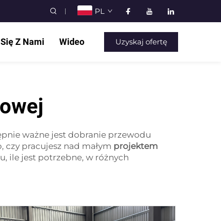
PL
 Się Z Nami
Wideo
Uzyskaj ofertę
kowej
tępnie ważne jest dobranie przewodu
o, czy pracujesz nad małym
projektem
 ile jest potrzebne, w różnych