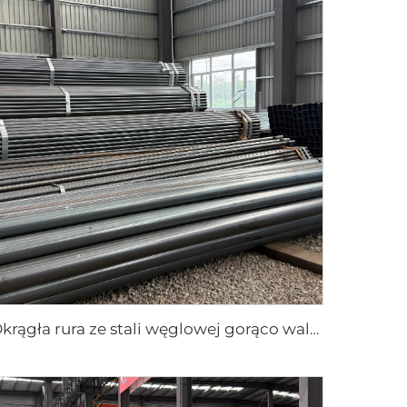
Okrągła rura ze stali węglowej gorąco walcowana czarna rura ASTM AISI