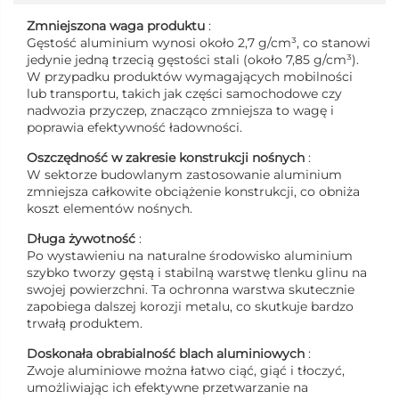
Zmniejszona waga produktu
:
Gęstość aluminium wynosi około 2,7 g/cm³, co stanowi
jedynie jedną trzecią gęstości stali (około 7,85 g/cm³).
W przypadku produktów wymagających mobilności
lub transportu, takich jak części samochodowe czy
nadwozia przyczep, znacząco zmniejsza to wagę i
poprawia efektywność ładowności.
Oszczędność w zakresie konstrukcji nośnych
:
W sektorze budowlanym zastosowanie aluminium
zmniejsza całkowite obciążenie konstrukcji, co obniża
koszt elementów nośnych.
Długa żywotność
:
Po wystawieniu na naturalne środowisko aluminium
szybko tworzy gęstą i stabilną warstwę tlenku glinu na
swojej powierzchni. Ta ochronna warstwa skutecznie
zapobiega dalszej korozji metalu, co skutkuje bardzo
trwałą produktem.
Doskonała obrabialność blach aluminiowych
:
Zwoje aluminiowe można łatwo ciąć, giąć i tłoczyć,
umożliwiając ich efektywne przetwarzanie na