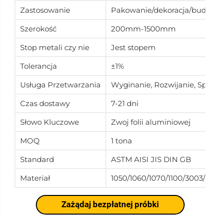
Zastosowanie
Pakowanie/dekoracja/budow
Szerokość
200mm-1500mm
Stop metali czy nie
Jest stopem
Tolerancja
±1%
Usługa Przetwarzania
Wyginanie, Rozwijanie, Spawa
Czas dostawy
7-21 dni
Słowo Kluczowe
Zwoj folii aluminiowej
MOQ
1 tona
Standard
ASTM AISI JIS DIN GB
Materiał
1050/1060/1070/1100/3003/505
Zażądaj bezpłatnej próbki