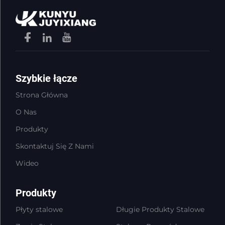
Szybkie łącze
Strona Główna
O Nas
Produkty
Skontaktuj Się Z Nami
Wideo
Produkty
Płyty stalowe
Długie Produkty Stalowe