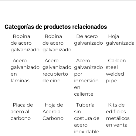
Categorías de productos relacionados
Bobina
Bobina
De acero
Hoja
de acero
de acero
galvanizado
galvanizada
galvanizado
galvanizado
Acero
Acero
Acero
Carbon
galvanizado
galvanizado
galvanizado
steel
en
recubierto
por
welded
láminas
de cinc
inmersión
pipe
en
caliente
Placa de
Hoja de
Tubería
Kits de
acero al
Acero al
sin
edificios
carbono
Carbono
costura de
metálicos
acero
en venta
inoxidable