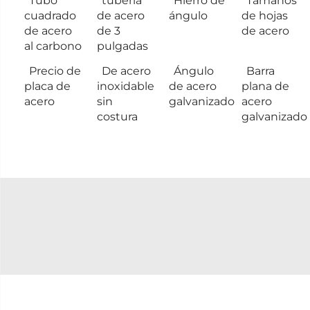
Tubo
tubería
Hierro de
Tamaños
cuadrado
de acero
ángulo
de hojas
de acero
de 3
de acero
al carbono
pulgadas
Precio de
De acero
Ángulo
Barra
placa de
inoxidable
de acero
plana de
acero
sin
galvanizado
acero
costura
galvanizado