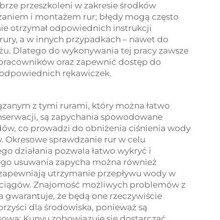
brze przeszkoleni w zakresie środków
zaniem i montażem rur; błędy mogą często
nie otrzymał odpowiednich instrukcji
ury, a w innych przypadkach – nawet do
u. Dlatego do wykonywania tej pracy zawsze
 pracowników oraz zapewnić dostęp do
 odpowiednich rękawiczek.
anym z tymi rurami, który można łatwo
konserwacji, są zapychania spowodowane
ów, co prowadzi do obniżenia ciśnienia wody
. Okresowe sprawdzanie rur w celu
go działania pozwala łatwo wykryć i
ego usuwania zapycha można również
e zapewniają utrzymanie przepływu wody w
ociągów. Znajomość możliwych problemów z
a gwarantuje, że będą one rzeczywiście
orzyści dla środowiska, ponieważ są
ową; Kunyu zobowiązuje się dostarczać