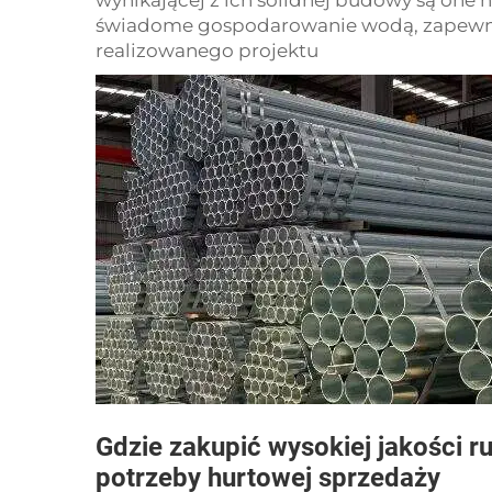
wynikającej z ich solidnej budowy są one 
świadome gospodarowanie wodą, zapewni
realizowanego projektu
Gdzie zakupić wysokiej jakości ru
potrzeby hurtowej sprzedaży