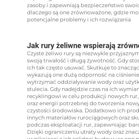
zasoby i zapewniają bezpieczeństwo swo
dlaczego są one zrównoważone, gdzie moż
potencjalne problemy i ich rozwiązania
Jak rury żeliwne wspierają zró
Czyste żeliwo
rury
są niezwykle przyjazny
swoją trwałość i długą żywotność. Gdy stosu
ich tak często usuwać. Skutkuje to znacz
wykazują one dużą odporność na ciśnienie
wytrzymać oddziaływanie wody oraz użytko
stulecia. Gdy nadejdzie czas na ich wymia
recyklingowi w celu produkcji nowych rur
oraz energii potrzebnej do tworzenia nowy
czystości środowiska. Dodatkowo ich pro
innych materiałów rurociągowych oraz sku
podczas eksploatacji rur, zapewniając ba
Dzięki ograniczeniu utraty wody oraz znac