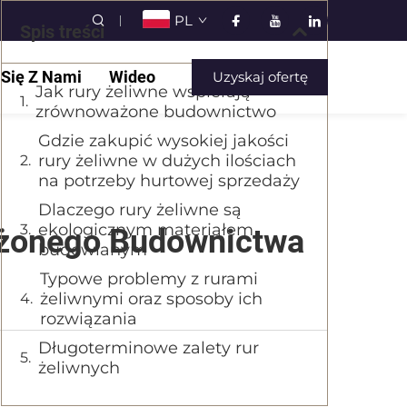
PL
Spis treści
 Się Z Nami
Wideo
Uzyskaj ofertę
Jak rury żeliwne wspierają
zrównoważone budownictwo
Gdzie zakupić wysokiej jakości
rury żeliwne w dużych ilościach
na potrzeby hurtowej sprzedaży
Dlaczego rury żeliwne są
ekologicznym materiałem
ażonego Budownictwa
budowlanym
Typowe problemy z rurami
żeliwnymi oraz sposoby ich
rozwiązania
Długoterminowe zalety rur
żeliwnych