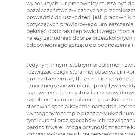
wyboru tych rur pracownicy muszą być do
bezpieczeństwa związanych z przemieszc
prowadzić do uszkodzeń, jeśli pracownik 
dotyczących prawidłowego umieszczania r
pęknięć podczas nieprawidłowego montaż
należy zatrudniać dobrze przeszkolonych
odpowiedniego sprzętu do podnoszenia i
Jedynym innym istotnym problemem związ
rozwiązać dzięki starannej obserwacji i 
gromadzeniem się tłuszczu i innych odpad
i znacznego spowolnienia przepływu wody
zapewnienia ich czystości oraz prawidłowe
zapobiec takim problemom; do skuteczn
stosować specjalistyczne narzędzia, któr
wymaganym tempie przez cały układ rur
tymi rurami oraz sposobów ich rozwiązani
bardzo trwałe i mogą przynosić znaczne k
zrównoważone na długą perspektywę czas