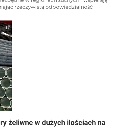
niezbędne w regionach suchych i wspierają
ając rzeczywistą odpowiedzialność
ry żeliwne w dużych ilościach na