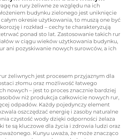
gę na rury żeliwne ze względu na ich
założeniem budynku zielonego jest uniknięcie
całym okresie użytkowania, to muszą one być
orozję i rozkład – cechy te charakteryzują
zetrwać ponad sto lat. Zastosowanie takich rur
riałów w ciągu wieków użytkowania budynku,
ur ani pozyskiwanie nowych surowców, a ich
i
ur żeliwnych jest procesem przyjaznym dla
postaci złomu oraz możliwość łatwego
ich nowych – jest to proces znacznie bardziej
sobów niż produkcja całkowicie nowych rur,
więcej odpadów. Każdy pojedynczy element
ozwala oszczędzać energię i zasoby naturalne
wnia czystość wody dzięki odporności żelaza
ki te są kluczowe dla życia i zdrowia ludzi oraz
oważonego. Kunyu uważa, że może znacząco