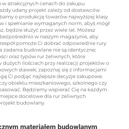
ych w atrakcyjnych cenach do zakupu
Każdy udany projekt zależy od dostawców
bamy o produkcję towarów najwyższej klasy
ów i spełnianie wymaganych norm, abyś mógł
z, będzie służyć przez wiele lat. Możesz
b bezpośrednio w naszym magazynie, aby
 zespół pomoże Ci dobrać odpowiednie rury
a zadania budowlane nie są identyczne;
ci oraz typów rur żeliwnych, które
dużych ilościach przy realizacji projektów o
ątkowych stawek; zapoznaj się z informacjami
ogą Ci podjąć najlepsze decyzje zakupowe.
tyczy obiektu mieszkaniowego, szkolnego czy
 pasować. Będziemy wspierać Cię na każdym
 miejsce docelowe dla rur żeliwnych
projekt budowlany.
gicznym materiałem budowlanym