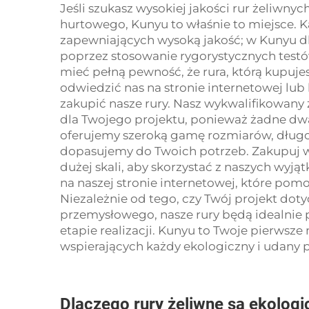
Jeśli szukasz wysokiej jakości rur żeliwn
hurtowego, Kunyu to właśnie to miejsce. 
zapewniających wysoką jakość; w Kunyu d
poprzez stosowanie rygorystycznych test
mieć pełną pewność, że rura, którą kupujes
odwiedzić nas na stronie internetowej lu
zakupić nasze rury. Nasz wykwalifikowany
dla Twojego projektu, ponieważ żadne dw
oferujemy szeroką gamę rozmiarów, długoś
dopasujemy do Twoich potrzeb. Zakupuj w 
dużej skali, aby skorzystać z naszych wyj
na naszej stronie internetowej, które pom
Niezależnie od tego, czy Twój projekt do
przemysłowego, nasze rury będą idealnie
etapie realizacji. Kunyu to Twoje pierwsze
wspierających każdy ekologiczny i udany 
Dlaczego rury żeliwne są ekolo