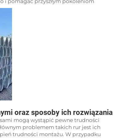
go i pomagać przyszłym pokoleniom
ymi oraz sposoby ich rozwiązania
asami mogą wystąpić pewne trudności
Głównym problemem takich rur jest ich
topień trudności montażu. W przypadku