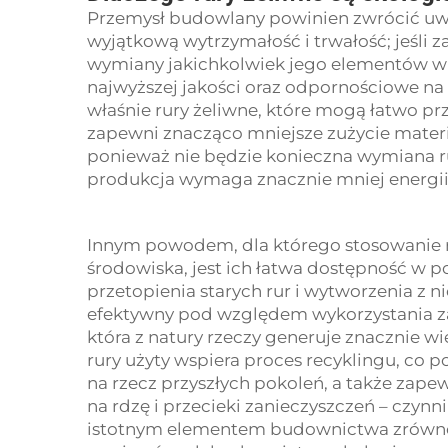
Przemysł budowlany powinien zwrócić uwa
wyjątkową wytrzymałość i trwałość; jeśli 
wymiany jakichkolwiek jego elementów w 
najwyższej jakości oraz odpornościowe na k
właśnie rury żeliwne, które mogą łatwo pr
zapewni znacząco mniejsze zużycie mate
ponieważ nie będzie konieczna wymiana r
produkcja wymaga znacznie mniej energi
Innym powodem, dla którego stosowanie r
środowiska, jest ich łatwa dostępność w 
przetopienia starych rur i wytworzenia z n
efektywny pod względem wykorzystania za
która z natury rzeczy generuje znacznie 
rury
użyty wspiera proces recyklingu, co p
na rzecz przyszłych pokoleń, a także zape
na rdzę i przecieki zanieczyszczeń – czynni
istotnym elementem budownictwa zrówn