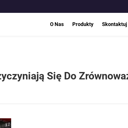
O Nas
Produkty
Skontaktuj
rzyczyniają Się Do Zrównow