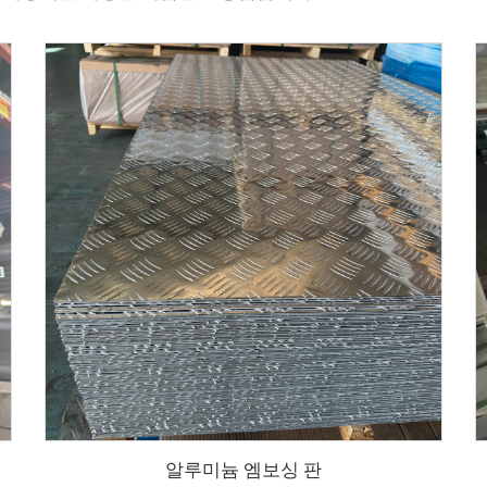
알루미늄 엠보싱 판