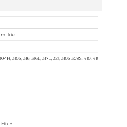
en frío
 304H, 310S, 316, 316L, 317L, 321, 310S 309S, 410, 410S, 420, 430
icitud