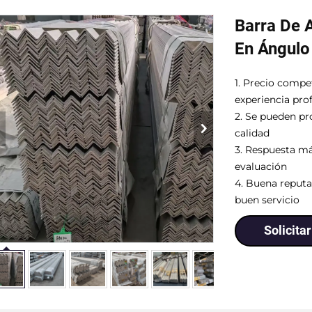
Barra De 
En Ángulo
1. Precio compe
experiencia pro
2. Se pueden pr
calidad
3. Respuesta má
evaluación
4. Buena reputac
buen servicio
Solicita