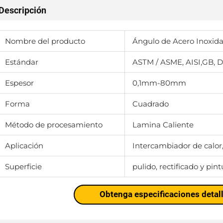
Descripción
Nombre del producto
Ángulo de Acero Inoxid
Estándar
ASTM / ASME, AISI,GB, DIN
Espesor
0,1mm-80mm
Forma
Cuadrado
Método de procesamiento
Lamina Caliente
Aplicación
Intercambiador de calor, 
Superficie
pulido, rectificado y pint
Obtenga especificaciones detal