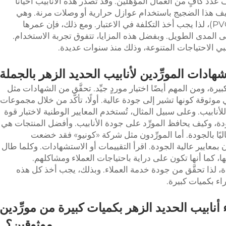
عدد كافٍ من العمال المؤهلين. وقد تصدر هذه الأنابيب أحيانًا
خفيف هذا الضجيج باستخدام عوازل حرارية أو وصلات مرنة. وهي
أغلى سعرًا من أنابيب البولي فينيل كلوريد (PVC)، لذا يجب أخذ التكلفة في الاعتبار. ومع ذلك، فإن عمرها
ى المدى الطويل. وبفضل هذه المزايا، تتفوق تجربة الاستخدام.
تلبي الاحتياجات المتنوعة، وذلك منذ سنوات عديدة.
شهادات المورِّدين لأنابيب الحديد الزهر بالجملة
رة، ومن المهم أيضًا اختيار موردٍ جيِّد. تحقَّق من الشهادات مثل
موثوقة كونها تشير إلى جودة عالية. أولًا، تأكَّد من خلال مجموعات
للأنابيب. وعلى سبيل المثال، تُستخدم المعايير الوطنية لاختبار قوة
دة، وكيف يحافظ المورِّد على جودة الأنابيب. وأفضل المنتجات هي
 عاليًا بالجودة. أما المورِّدون مثل شركة «كونيو» فقد خضعت
ن بمعايير عالية الجودة. اقرأ التقييمات أو الاستشهادات. وكلما طال
 كما أنها تكون على دراية باحتياجات العملاء ومشاكلهم.
، لذا تحقَّق من جودة خدمة العملاء. وبذلك، يجب أخذ كل هذه
راء بكميات كبيرة.
 أنابيب الحديد الزهر بكميات كبيرة من مورِّدين
موثوقين؟