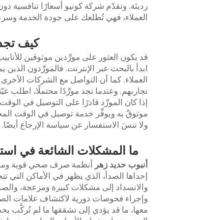
رديئة. وتقدّم شركة كونيو أسعارًا تنافسية دون ا
العملاء، فهي تُطلعك على جودة الخدمة وسرعة
كيف تجد 
قد يكون العثور على مورِّدين موثوقين للأنابي
ابدأ بالبحث عبر الإنترنت. فالمورِّدون الذين
العملاء. كما أن التواصل مع الشركات الأخرى
تجاربهم. وعندما تجد مورِّدًا محتملًا، اطلب 
إذا كان المورِّد قادرًا على التوصيل في الوقت 
موثوقٌ به ويوفِّر خدمة توصيل في الوقت المحد
ولا تنسَ الاستفسار عن سياسة الإرجاع أيضًا.
ما المشكلات الشائعة في استخد
أنبوب حديد زهر
أنظمة صرف صحي قوية ومستقيم
إحداها الصدأ، الذي يظهر في الأماكن التي تتجم
والانسداد إلى مشكلات كبيرة ومزعجة، والصدأ 
وإجراء فحوصات دورية لاكتشاف علامات الصدأ م
معها، ما قد يؤدي إلى تشققها ما لم تُركَّب بحذر