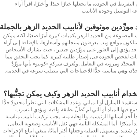
لتفريط في الجودة، ما يجعلها خيارًا جيدًا. وأخيرًا، اقرأ آراء
 التوصيل وجودة الأنابيب.
مورِّدين موثوقين لأنابيب الحديد الزهر بالجملة
ب المصنوعة من الحديد الزهر بكميات كبيرة أمرًا صعبًا، لكنه ممكن.
 يمتلكون مواقع ويب يعرضون منتجاتهم وأسعارها، بالإضافة إلى آراء
 قد يؤدي إلى العثور على مورِّدين جيدين، حيث يشارك الأشخاص
عيّنات لفحص الجودة قبل إصدار طلبية كبيرة. كما يجب التحقق مما
المحدَّد ومرونة في التعامل. وتُعرف شركة «كونيو» بأنها مورِّدٌ
َّد، وهي مناسبة جدًّا للاحتياجات التي تتطلَّب سرعة في الخدمة.
ام أنابيب الحديد الزهر وكيف يمكن تجنُّبها؟
ة للمنازل أو المباني. وعدد المشكلات التي تطرأ محدودٌ جدًّا.
ع فيها المياه أو التي لم تُطلَّ بطبقة واقية. ويؤدي التسرب
أحد أسبابها الرئيسية. وللوقاية منه، يجب تركيب أنابيب مناسبة
بكرًا. أما المشكلة الثانية فهي ثقل الأنابيب وصعوبة التعامل
ٍ شديد. ولتسهيل العملية وجعلها أكثر أمانًا، ينبغي اتباع الإجراءات