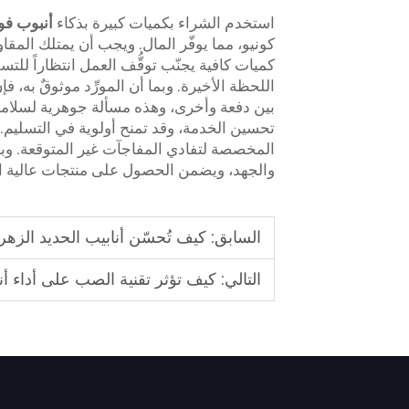
استخدم الشراء بكميات كبيرة بذكاء
أنبوب فو
كونيو، مما يوفّر المال. ويجب أن يمتلك المقا
كميات كافية يجنّب توقُّف العمل انتظاراً للت
اللحظة الأخيرة. وبما أن المورِّد موثوقٌ به،
بين دفعة وأخرى، وهذه مسألة جوهرية لسلامة وم
تحسين الخدمة، وقد تمنح أولوية في التسليم. ل
المخصصة لتفادي المفاجآت غير المتوقعة. وبا
والجهد، ويضمن الحصول على منتجات عالية ا
السابق:
كيف تُحسّن أنابيب الحديد الزه
التالي:
كيف تؤثر تقنية الصب على أداء أنا