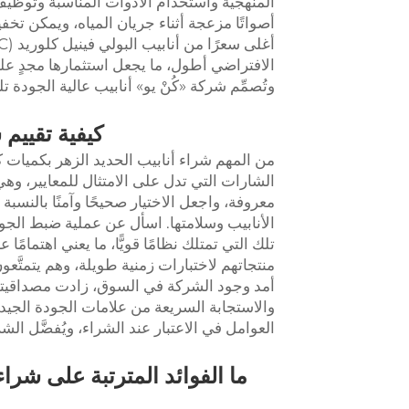
المنهجية واستخدام الأدوات المناسبة وتوظيف 
أصواتًا مزعجة أثناء جريان المياه، ويمكن ت
الافتراضي أطول، ما يجعل استثمارها مجدٍ عل
وتُصمِّم شركة «كُنْ يو» أنابيب عالية الجودة 
كيفية تقييم 
من المهم شراء أنابيب الحديد الزهر بكميات كبي
الشارات التي تدل على الامتثال للمعايير، وهي 
معروفة، واجعل الاختيار صحيحًا وآمنًا بالنسبة 
الأنابيب وسلامتها. اسأل عن عملية ضبط الجو
تلك التي تمتلك نظامًا قويًّا، ما يعني اهتمامًا
منتجاتهم لاختبارات زمنية طويلة، وهم يتمتَّعو
أمد وجود الشركة في السوق، زادت مصداقيتها،
والاستجابة السريعة من علامات الجودة الجيدة
العوامل في الاعتبار عند الشراء، ويُفضَّل الش
ما الفوائد المترتبة على شراء